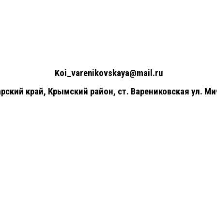
+7(961)857-51-48
Koi_varenikovskaya@mail.ru
рский край, Крымский район, ст. Варениковская ул. Ми