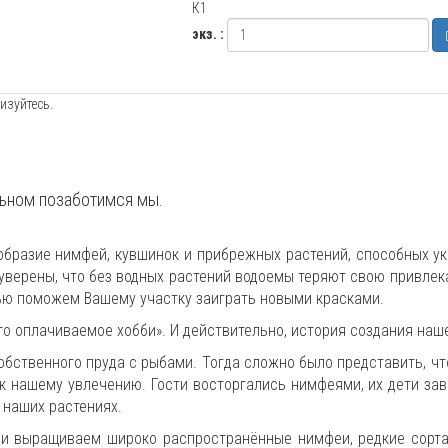
К1
экз. :
изуйтесь.
льном позаботимся мы.
образие нимфей, кувшинок и прибрежных растений, способных ук
уверены, что без водных растений водоемы теряют свою привлек
тью поможем Вашему участку заиграть новыми красками.
то оплачиваемое хобби». И действительно, история создания наш
обственного пруда с рыбами. Тогда сложно было представить, чт
 нашему увлечению. Гости восторгались нимфеями, их дети за
 наших растениях.
и выращиваем широко распространённые нимфеи, редкие сорта и