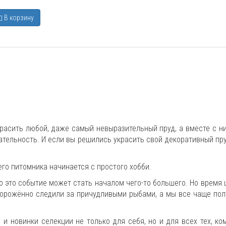
В корзину
расить любой, даже самый невыразительный пруд, а вместе с н
ательность. И если вы решились украсить свой декоративный пр
его питомника начинается с простого хобби.
о это событие может стать началом чего-то большего. Но время 
ворожённо следили за причудливыми рыбами, а мы все чаще пол
 новинки селекции не только для себя, но и для всех тех, ко