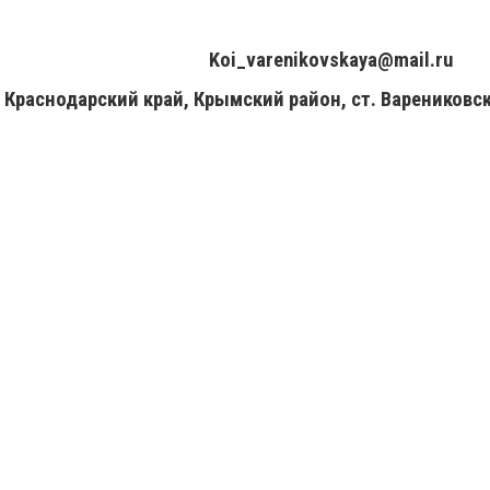
+7(961)857-51-48
Koi_varenikovskaya@mail.ru
Краснодарский край, Крымский район, ст. Варениковск