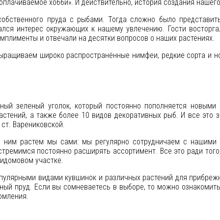
 оплачиваемое хобби». И действительно, история создания нашего
обственного пруда с рыбами. Тогда сложно было представить
ался интерес окружающих к нашему увлечению. Гости восторга
мплименты и отвечали на десятки вопросов о наших растениях.
ыращиваем широко распространённые нимфеи, редкие сорта и нов
ый зеленый уголок, который постоянно пополняется новыми
астений, а также более 10 видов декоративных рыб. И все это 
 ст. Варениковской.
 с ним растем мы сами: мы регулярно сотрудничаем с нашими
стремимся постоянно расширять ассортимент. Все это ради того
ридомовом участке.
пулярными видами кувшинок и различных растений для прибрежн
ный пруд. Если вы сомневаетесь в выборе, то можно ознакомить
омления.