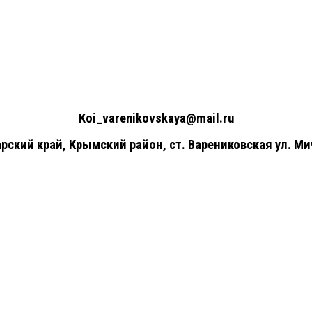
+7(961)857-51-48
Koi_varenikovskaya@mail.ru
рский край, Крымский район, ст. Варениковская ул. Ми