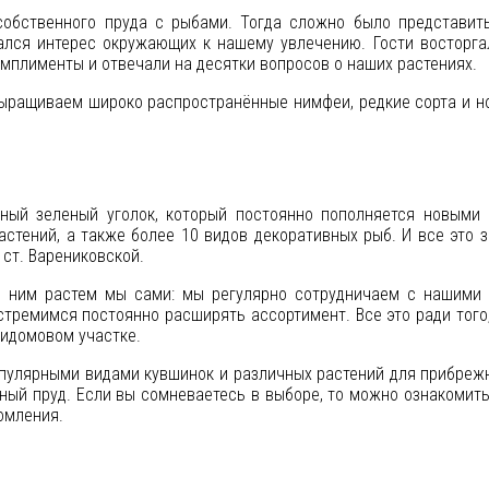
обственного пруда с рыбами. Тогда сложно было представить
ался интерес окружающих к нашему увлечению. Гости восторга
мплименты и отвечали на десятки вопросов о наших растениях.
ыращиваем широко распространённые нимфеи, редкие сорта и нов
ый зеленый уголок, который постоянно пополняется новыми
астений, а также более 10 видов декоративных рыб. И все это 
 ст. Варениковской.
 с ним растем мы сами: мы регулярно сотрудничаем с нашими
стремимся постоянно расширять ассортимент. Все это ради того
ридомовом участке.
пулярными видами кувшинок и различных растений для прибрежн
ный пруд. Если вы сомневаетесь в выборе, то можно ознакомить
омления.