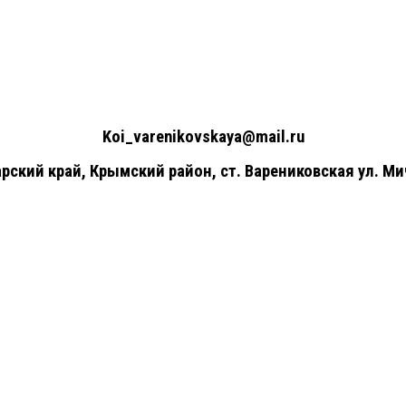
+7(961)857-51-48
Koi_varenikovskaya@mail.ru
рский край, Крымский район, ст. Варениковская ул. Ми